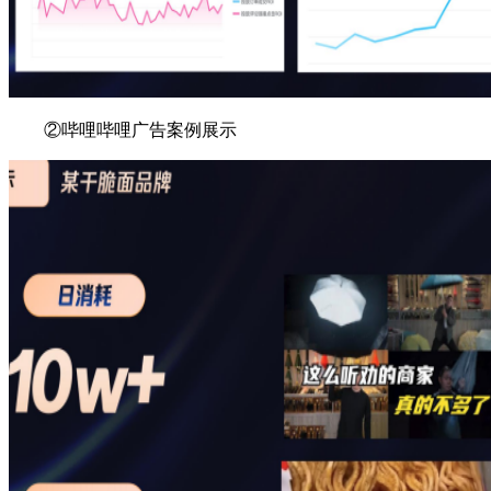
②哔哩哔哩广告
案例展示