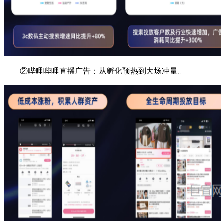
②哔哩哔哩
直播
广告
：从孵化预热到大场冲量。