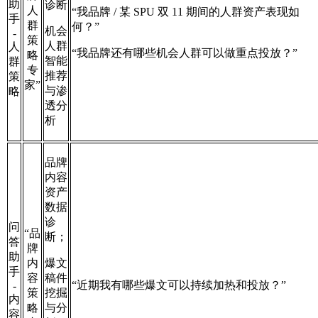
助
诊
断
人
“我品牌 / 某 SPU 双 11 期间的人群资产表现如
手
群
何？”
机会
-
策
人群
人
“我品牌还有哪些机会人群可以做重点投放？”
略
智能
群
专
推荐
策
家”
与渗
略
透分
析
品牌
内容
资产
数据
诊
问
“品
断；
答
牌
助
内
爆文
手
容
稿件
“近期我有哪些爆文可以持续加热和投放？”
-
策
挖掘
内
略
与分
容