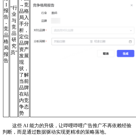
I
→竞
“行
报
品格
业
告
局入
与
-
手分
竞
竞
析，
品
品
定位
研
格
品牌
究
局
资产
员”
报
发展
告
现
状，
了解
当前
品牌
在站
内竞
争态
势
这些 AI 能力的升级，让哔哩哔哩广告推广不再依赖经验
判断，而是通过数据驱动实现更精准的策略落地。