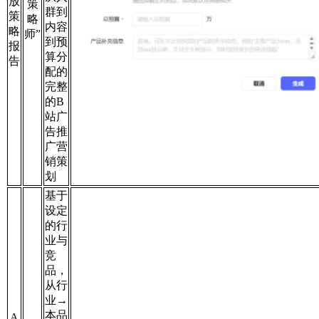
放
策
群到
策
略
内容
略
师”
到预
报
算分
告
配的
完整
的B
站广
告推
广营
销策
划
基于
设定
的行
业与
竞
品，
从行
业→
本品
A