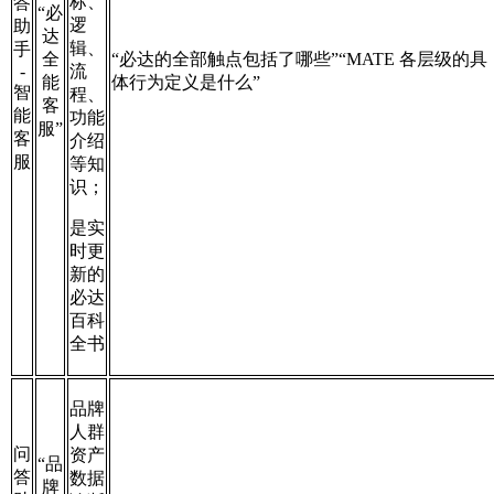
标、
答
“必
逻
助
达
辑、
手
全
“必达的全部触点包括了哪些”“MATE 各层级的具
-
流
能
体行为定义是什么”
智
程、
客
能
功能
服”
客
介绍
服
等知
识；
是实
时更
新的
必达
百科
全书
品牌
人群
问
资产
“品
答
数据
牌