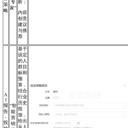
专
析；
策
家”
略
内容
创意
建议
与推
荐
基于
设定
的人
群目
标和
预
算，
结合
A
行业
I
历史
报
“智
投
告
能
放，
-
营
给出
投
销
从人