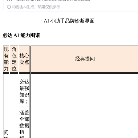
AI 小助手品牌诊断界面
必达 AI 能力图谱
现
角
有
色
核心
经典提问
能
定
卖点
力
位
必达
最强
知识
库；
涵盖
全部
数据
指
问