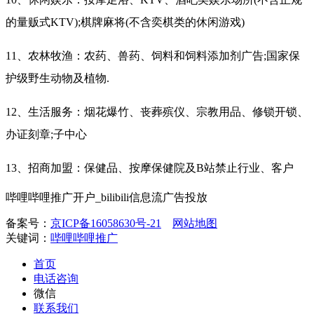
的量贩式KTV);棋牌麻将(不含奕棋类的休闲游戏)
11、农林牧渔：农药、兽药、饲料和饲料添加剂广告;国家保
护级野生动物及植物.
12、生活服务：烟花爆竹、丧葬殡仪、宗教用品、修锁开锁、
办证刻章;子中心
13、招商加盟：保健品、按摩保健院及B站禁止行业、客户
哔哩哔哩推广开户_bilibili信息流广告投放
备案号：
京ICP备16058630号-21
网站地图
关键词：
哔哩哔哩推广
首页
电话咨询
微信
联系我们