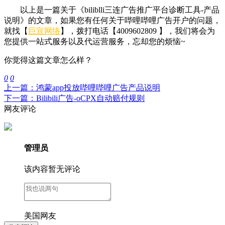
以上是一篇
关于《
biliblli三连广告推广平台诊断工具-产品
说明
》
的文章，如果您有任何
关于哔哩哔哩广告开户的问题，
就找【
巨宣网络
】
，拨打电话【4009602809 】，我们将会为
您提供一站式服务以及代运营服务，忘却您的烦恼~
你觉得这篇文章怎么样？
0
0
上一篇：鸿蒙app投放哔哩哔哩广告产品说明
下一篇：Bilibili广告-oCPX自动赔付规则
网友评论
管理员
该内容暂无评论
美国网友