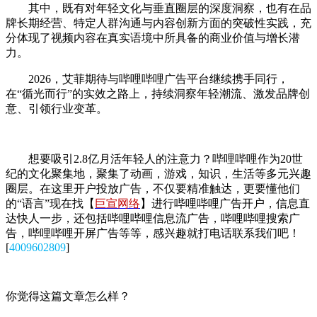
其中，既有对年轻文化与垂直圈层的深度洞察，也有在品
牌长期经营、特定人群沟通与内容创新方面的突破性实践，充
分体现了视频内容在真实语境中所具备的商业价值与增长潜
力。
2026，艾菲期待与哔哩哔哩广告平台继续携手同行，
在“循光而行”的实效之路上，持续洞察年轻潮流、激发品牌创
意、引领行业变革。
想要吸引2.8亿月活年轻人的注意力？哔哩哔哩作为20世
纪的文化聚集地，聚集了动画，游戏，知识，生活等多元兴趣
圈层。在这里开户投放广告，不仅要精准触达，更要懂他们
的“语言”现在找【
巨宣网络
】进行哔哩哔哩广告开户，信息直
达快人一步，还包括哔哩哔哩信息流广告，哔哩哔哩搜索广
告，哔哩哔哩开屏广告等等，感兴趣就打电话联系我们吧！
[
4009602809
]
你觉得这篇文章怎么样？