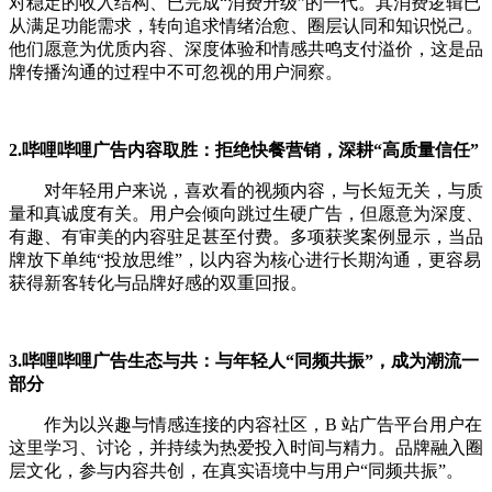
对稳定的收入结构、已完成“消费升级”的一代。其消费逻辑已
从满足功能需求，转向追求情绪治愈、圈层认同和知识悦己。
他们愿意为优质内容、深度体验和情感共鸣支付溢价，这是品
牌传播沟通的过程中不可忽视的用户洞察。
2.哔哩哔哩广告内容取胜：拒绝快餐营销，深耕“高质量信任”
对年轻用户来说，喜欢看的视频内容，与长短无关，与质
量和真诚度有关。用户会倾向跳过生硬广告，但愿意为深度、
有趣、有审美的内容驻足甚至付费。多项获奖案例显示，当品
牌放下单纯“投放思维”，以内容为核心进行长期沟通，更容易
获得新客转化与品牌好感的双重回报。
3.哔哩哔哩广告生态与共：与年轻人“同频共振”，成为潮流一
部分
作为以兴趣与情感连接的内容社区，B 站广告平台用户在
这里学习、讨论，并持续为热爱投入时间与精力。品牌融入圈
层文化，参与内容共创，在真实语境中与用户“同频共振”。