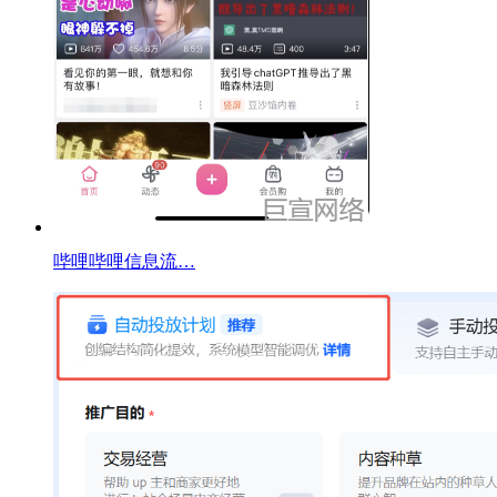
哔哩哔哩信息流…