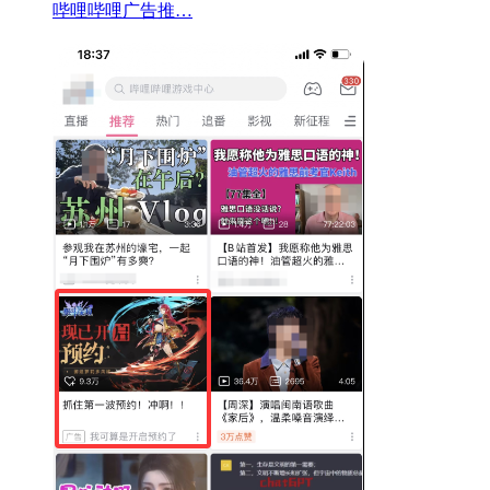
哔哩哔哩广告推…