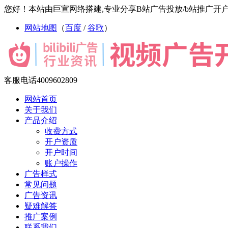
您好！本站由巨宣网络搭建,专业分享B站广告投放/b站推广开户/哔
网站地图
（
百度
/
谷歌
）
客服电话
4009602809
网站首页
关于我们
产品介绍
收费方式
开户资质
开户时间
账户操作
广告样式
常见问题
广告资讯
疑难解答
推广案例
联系我们